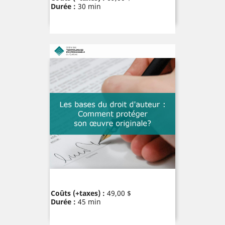
Durée :
30 min
Prix
Coûts (+taxes) :
49,00 $
Durée :
45 min