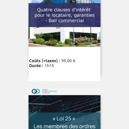
Prix
Coûts (+taxes) :
99,00 $
Durée :
1h15