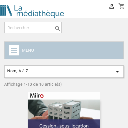
shopping_cart


MENU
Nom, A à Z

Affichage 1-10 de 10 article(s)