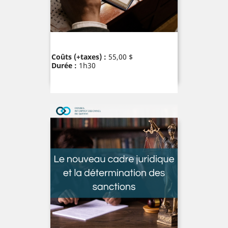
Prix
Coûts (+taxes) :
55,00 $
Durée :
1h30