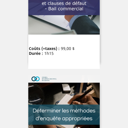
Prix
Coûts (+taxes) :
99,00 $
Durée :
1h15