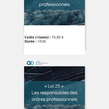
Prix
Coûts (+taxes) :
75,00 $
Durée :
1h30