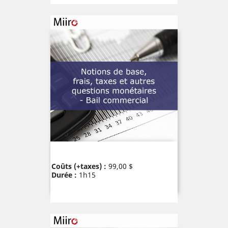
Prix
Coûts (+taxes) :
99,00 $
Durée :
1h15