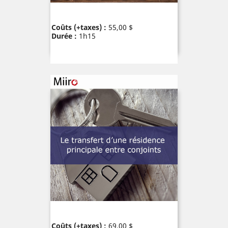
Prix
Coûts (+taxes) :
55,00 $
Durée :
1h15
Prix
Coûts (+taxes) :
69,00 $