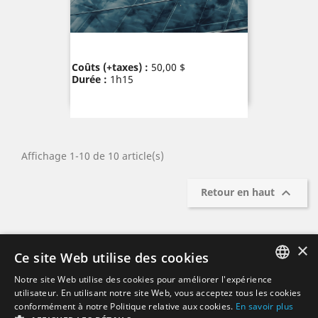
Prix
Coûts (+taxes) :
50,00 $
Durée :
1h15
Affichage 1-10 de 10 article(s)

Retour en haut
×
Ce site Web utilise des cookies
Notre site Web utilise des cookies pour améliorer l'expérience
Déclaration de
FRENCH
utilisateur. En utilisant notre site Web, vous acceptez tous les cookies
confidentialité et
conformément à notre Politique relative aux cookies.
En savoir plus
conditions
ENGLISH