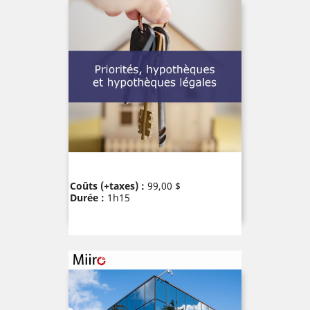
Prix
Coûts (+taxes) :
99,00 $
Durée :
1h15